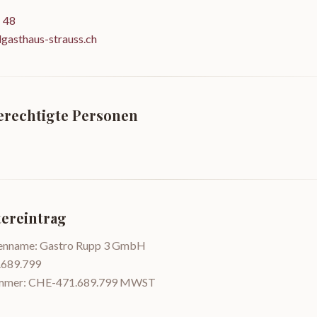
 48
gasthaus-strauss.ch
erechtigte Personen
ereintrag
menname: Gastro Rupp 3 GmbH
689.799
mmer: CHE-471.689.799 MWST