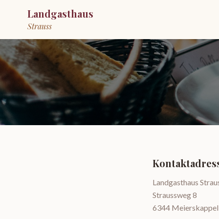
Landgasthaus
Strauss
Kontaktadres
Landgasthaus Strau
Straussweg 8
6344 Meierskappel