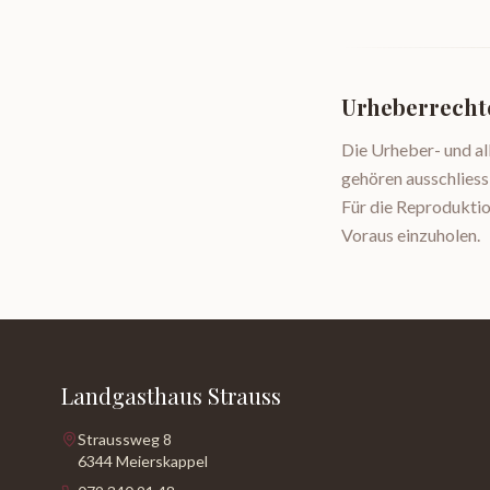
Urheberrecht
Die Urheber- und al
gehören ausschliess
Für die Reproduktio
Voraus einzuholen.
Landgasthaus Strauss
Straussweg 8
6344 Meierskappel