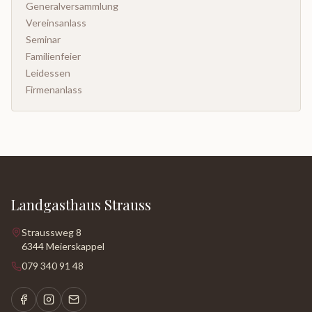
Generalversammlung
Vereinsanlass
Seminar
Familienfeier
Leidessen
Firmenanlass
Landgasthaus Strauss
Straussweg 8
6344 Meierskappel
079 340 91 48